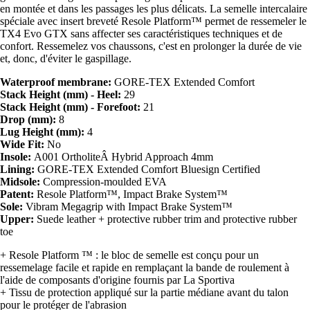
en montée et dans les passages les plus délicats. La semelle intercalaire
spéciale avec insert breveté Resole Platform™ permet de ressemeler le
TX4 Evo GTX sans affecter ses caractéristiques techniques et de
confort. Ressemelez vos chaussons, c'est en prolonger la durée de vie
et, donc, d'éviter le gaspillage.
Waterproof membrane:
GORE-TEX Extended Comfort
Stack Height (mm) - Heel:
29
Stack Height (mm) - Forefoot:
21
Drop (mm):
8
Lug Height (mm):
4
Wide Fit:
No
Insole:
A001 OrtholiteÂ Hybrid Approach 4mm
Lining:
GORE-TEX Extended Comfort Bluesign Certified
Midsole:
Compression-moulded EVA
Patent:
Resole Platform™, Impact Brake System™
Sole:
Vibram Megagrip with Impact Brake System™
Upper:
Suede leather + protective rubber trim and protective rubber
toe
+ Resole Platform ™ : le bloc de semelle est conçu pour un
ressemelage facile et rapide en remplaçant la bande de roulement à
l'aide de composants d'origine fournis par La Sportiva
+ Tissu de protection appliqué sur la partie médiane avant du talon
pour le protéger de l'abrasion