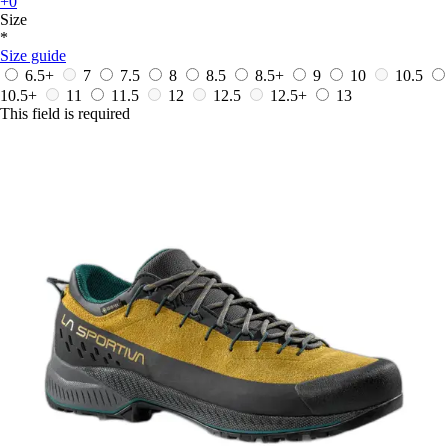
+0
Size
*
Size guide
6.5+
7
7.5
8
8.5
8.5+
9
10
10.5
10.5+
11
11.5
12
12.5
12.5+
13
This field is required