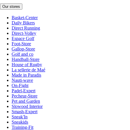
Our stores
Basket-Center
Daily Bikers
Direct Running
Direct-Volley
Espace Golf
Foot-Store
Gallop-Store
Golf and co
Handball-Store
House of Rugby
La sellerie de Maé
Made in Paradis
Nauti-wave
On-Fight
Padel-Expert
Pecheur-Store
Pet and Garden
Slowood Interior
Smash-Expert
Sneak'In
Sneakids
Training-Fit