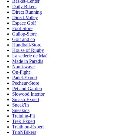
Basket-Center
Daily Bikers
Direct Running
Direct-Volley
Espace Golf
Foot-Store
Gallop-Store
Golf and co
Handball-Store
House of Rugby
La sellerie de Maé
Made in Paradis
Nauti-wave
On-Fight
Padel-Expert
Pecheur-Store
Pet and Garden
Slowood Interior
Smash-Expert
Sneak'In
Sneakids
Training-Fit
Trek-Expert
Triathlon-Expert
TripNBikers