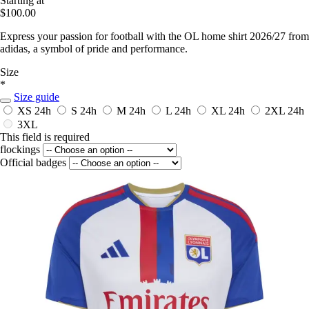
Starting at
$100.00
Express your passion for football with the OL home shirt 2026/27 from
adidas, a symbol of pride and performance.
Size
*
Size guide
XS
24h
S
24h
M
24h
L
24h
XL
24h
2XL
24h
3XL
This field is required
flockings
Official badges