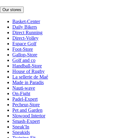
Our stores
Basket-Center
Daily Bikers
Direct Running
Direct-Volley
Espace Golf
Foot-Store
Gallop-Store
Golf and co
Handball-Store
House of Rugby
La sellerie de Maé
Made in Paradis
Nauti-wave
On-Fight
Padel-Expert
Pecheur-Store
Pet and Garden
Slowood Interior
Smash-Expert
Sneak'In
Sneakids
Training-Fit