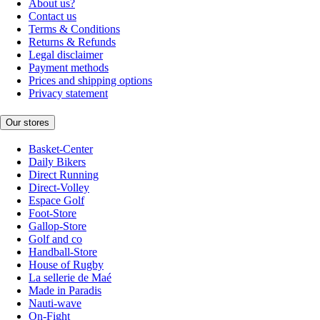
About us?
Contact us
Terms & Conditions
Returns & Refunds
Legal disclaimer
Payment methods
Prices and shipping options
Privacy statement
Our stores
Basket-Center
Daily Bikers
Direct Running
Direct-Volley
Espace Golf
Foot-Store
Gallop-Store
Golf and co
Handball-Store
House of Rugby
La sellerie de Maé
Made in Paradis
Nauti-wave
On-Fight