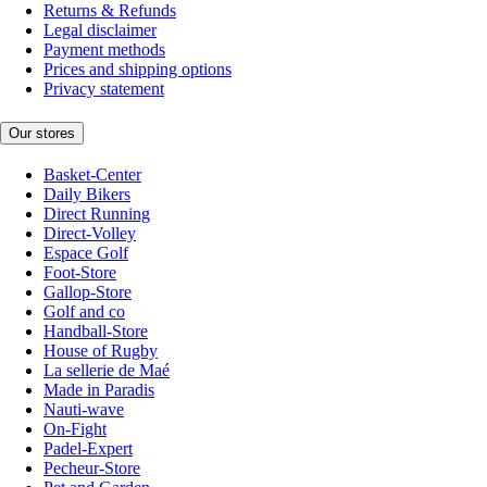
Returns & Refunds
Legal disclaimer
Payment methods
Prices and shipping options
Privacy statement
Our stores
Basket-Center
Daily Bikers
Direct Running
Direct-Volley
Espace Golf
Foot-Store
Gallop-Store
Golf and co
Handball-Store
House of Rugby
La sellerie de Maé
Made in Paradis
Nauti-wave
On-Fight
Padel-Expert
Pecheur-Store